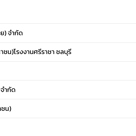
ทย) จำกัด
หาชน)โรงงานศรีราชา ชลบุรี
 จำกัด
หาชน)