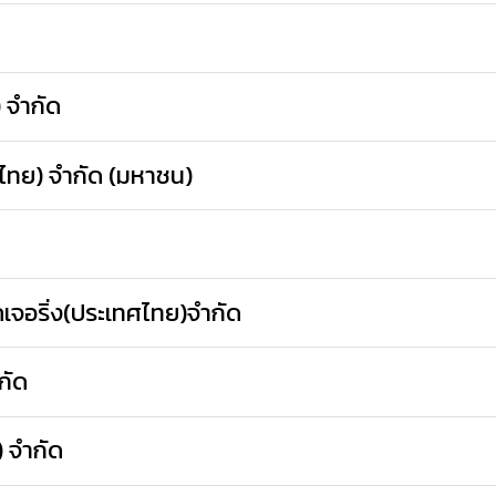
) จำกัด
ทศไทย) จำกัด (มหาชน)
เจอริ่ง(ประเทศไทย)จำกัด
กัด
 จํากัด