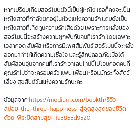
หากเปรียบเทียบฮอร์โมนตัวนี้เป็นผู้หญิง เธอก็คงจะเป็น
หญิงสาวที่กำลังตกอยู่ในห้วงแห่งความรัก แถมยังเป็น
หญิงสาวที่เทิดทูนความรักเสียด้วย เพราะการหลั่งของ
ฮอร์โมนนี้จะสร้างความผูกพันกับคนที่เรารัก โดยเฉพาะ
เวลากอด สัมผัส หรือการมีเพศสัมพันธ์ ฮอร์โมนนี้จะหลั่ง
ออกมาทำให้เกิดความเชื่อใจ และรู้สึกปลอดภัยเมื่อได้
สัมผัสอบอุ่นจากคนที่เรารัก วาเลนไทน์นี้ไปโอบกอดคนที่
คุณรักไม่ว่าจะครอบครัว แฟน เพื่อน หรือแม้กระทั้งสัตว์
เลี้ยง สุขสันต์วันแห่งความรักนะคะ
ข้อมูลจาก
https://medium.com/bookth/รีวิว-
สปอย-the-three-happiness-สู่จุดสูงสุดของชีวิต
ด้วย-พีระมิดสามสุข-11a3855d9520