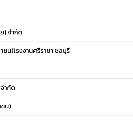
ทย) จำกัด
หาชน)โรงงานศรีราชา ชลบุรี
 จำกัด
หาชน)