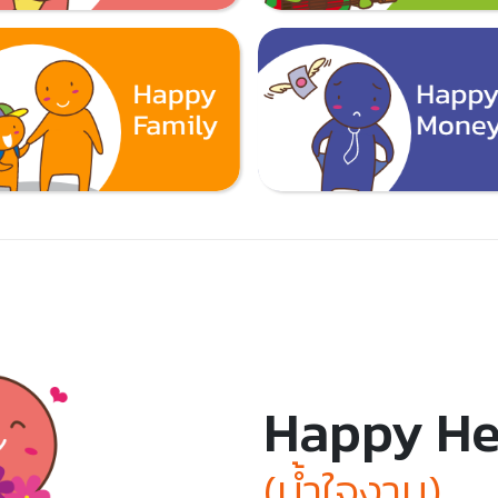
Happy He
(น้ำใจงาม)