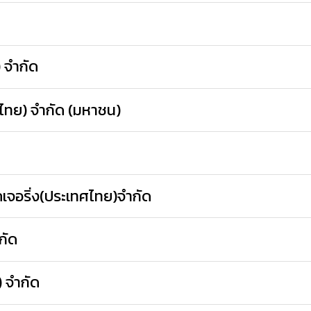
) จำกัด
ทศไทย) จำกัด (มหาชน)
เจอริ่ง(ประเทศไทย)จำกัด
กัด
 จํากัด