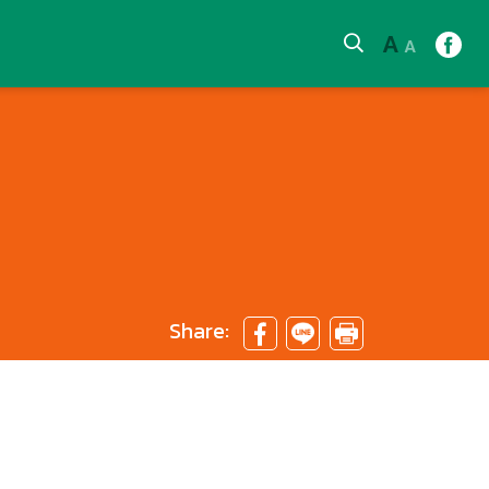
A
A
Share: