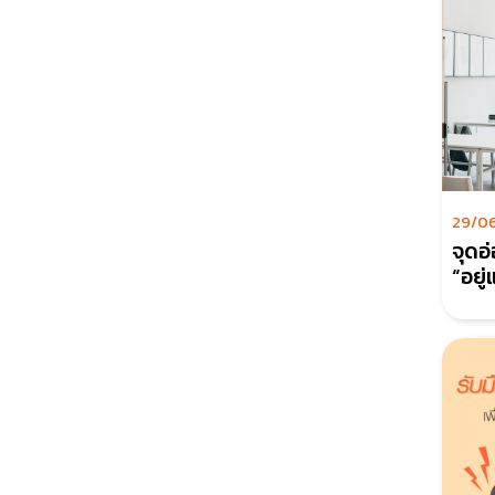
29/0
จุดอ
“อยู