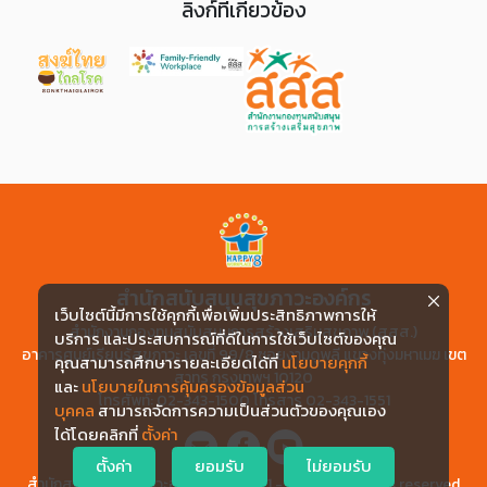
ลิงก์ที่เกี่ยวข้อง
สำนักสนับสนุนสุขภาวะองค์กร
เว็บไซต์นี้มีการใช้คุกกี้เพื่อเพิ่มประสิทธิภาพการให้
สำนักงานกองทุนสนับสนุนการสร้างเสริมสุขภาพ (สสส.)
บริการ และประสบการณ์ที่ดีในการใช้เว็บไซต์ของคุณ
อาคารศูนย์เรียนรู้สุขภาวะ เลขที่ 99/8 ซอยงามดูพลี แขวงทุ่งมหาเมฆ เขต
คุณสามารถศึกษารายละเอียดได้ที่
นโยบายคุกกี้
สาทร กรุงเทพฯ 10120
และ
นโยบายในการคุ้มครองข้อมูลส่วน
โทรศัพท์: 02-343-1500 โทรสาร 02-343-1551
บุคคล
สามารถจัดการความเป็นส่วนตัวของคุณเอง
ได้โดยคลิกที่
ตั้งค่า
ตั้งค่า
ยอมรับ
ไม่ยอมรับ
สำนักสนับสนุนสุขภาวะองค์กร | © 2021 - 2026 , All rights reserved