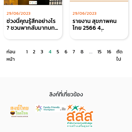
29/06/2023
29/06/2023
ช่วงนี้คุณรู้สึกอย่างไร
รายงาน สุขภาพคน
? ชวนพากลับมาทบท
ไทย 2566 4
วนใจผ่านนิทรรศการ
พฤติกรรมเสี่ยงทาง
HOMECOMING พาใจ
สุขภาพคนไทยวัย
กลับบ้าน
ทำงาน
ก่อน
1
2
3
4
5
6
7
8
...
15
16
ถัด
หน้า
ไป
ลิงก์ที่เกี่ยวข้อง