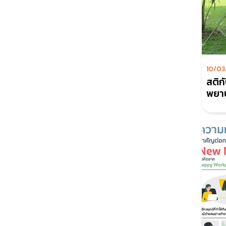
10/03
สติก
พยา