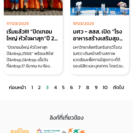
17/03/2025
11/03/2025
เริ่มแล้ว!!! “ปิดเทอม
มศว - สสส. เปิด “โรง
ใหญ่ หัวใจผาสุก”ปี 2
อาหารสร้างเสริมสุข
หนุนงาน Happy
ภาพ” หรือ SWU
“ปิดเทอมใหญ่ หัวใจผาสุก
มหาวิทยาลัยศรีนครินทรวิโรฒ
Family ชวนลูก-หลาน
Healthy Canteen มุ่ง
ปี&nbsp;2568” พร้อมเสิร์ฟ
(มศว) เดินหน้าสร้างสภาพ
คนสภาผู้แทนฯ ใช้เวลา
สร้างสภาพแวดล้อมที่
ปี&nbsp;2&nbsp;:เมื่อวัน
แวดล้อมเพื่อการมีสุขภาวะที่ดี
อย่างสร้างสรรค์- เสริม
ดี ส่งเสริมพฤติกรรม
ที่&nbsp;17 มีนาคม ณ ห้อง
ของนิสิต และบุคลากร โดยร่วม
ทักษะชีวิตเอาตัวรอด
การบริโภคเพื่อสุขภาพ
สัมมนา&nbsp;B1-4 ชั้น B1
กับ สำนักสนับสนุนสุขภาวะ
อาคารรัฐสภา ... คณะกรรมการ
องค์กร หรือ สำนัก 8
เส
ก่อนหน้า
1
2
3
4
5
6
7
8
9
10
ถัดไป
ลิงก์ที่เกี่ยวข้อง