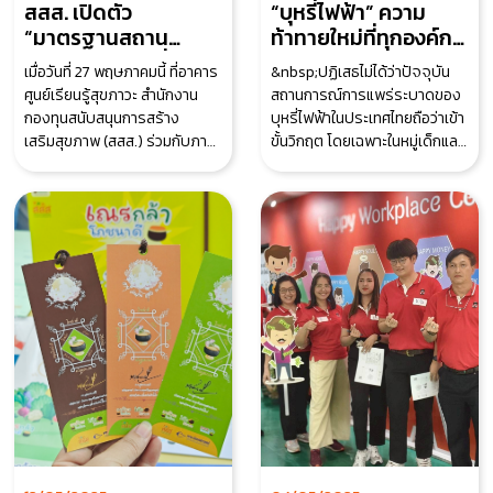
สสส. เปิดตัว
“บุหรี่ไฟฟ้า” ความ
“มาตรฐานสถาน
ท้าทายใหม่ที่ทุกองค์กร
ประกอบกิจการที่เป็น
ต้องร่วมกันรับมือ
เมื่อวันที่ 27 พฤษภาคมนี้ ที่อาคาร
&nbsp;ปฏิเสธไม่ได้ว่าปัจจุบัน
มิตรต่อครอบครัว” ยก
ศูนย์เรียนรู้สุขภาวะ สำนักงาน
สถานการณ์การแพร่ระบาดของ
ระดับสุขภาวะคนวัย
กองทุนสนับสนุนการสร้าง
บุหรี่ไฟฟ้าในประเทศไทยถือว่าเข้า
ทำงาน 4 มิติ “เวลา-
เสริมสุขภาพ (สสส.) ร่วมกับภาคี
ขั้นวิกฤต โดยเฉพาะในหมู่เด็กและ
สถานที่ทำงาน-
เครือข่าย จัดงานเปิดตัว “มาตร
เยาวชนซึ่งเป็นกลุ่มที่น่าเป็นห่วงท
สวัสดิการครอบครัว-
ฐานสถา
ความสัมพันธ์” นำร่อง
32 สถานประกอบการ
ทั่วประเทศ .