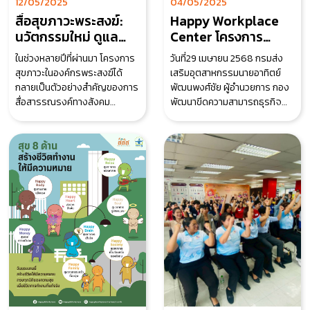
12/05/2025
04/05/2025
สื่อสุขภาวะพระสงฆ์:
Happy Workplace
นวัตกรรมใหม่ ดูแล
Center โครงการ
สุขภาพพระสงฆ์อย่าง
SHAP เสริมพลังสถาน
ในช่วงหลายปีที่ผ่านมา โครงการ
วันที่29 เมษายน 2568 กรมส่ง
ยั่งยืน
ประกอบการ ปั้นนัก
สุขภาวะในองค์กรพระสงฆ์ได้
เสริมอุตสาหกรรมนายอาทิตย์
สร้างสุของค์กร รุ่นที่ 2
กลายเป็นตัวอย่างสำคัญของการ
พัฒนพงศ์ชัย ผู้อำนวยการ กอง
ให้ดีพร้อม
สื่อสารรณรงค์ทางสังคม
พัฒนาขีดความสามารถธุรกิจ
(Health Campaign) เพื่อสร้าง
อุตสาหกรรมให้เกียรติเป็น
ความรู้ ความเข้าใจ
ประธานในวิธีเปิด อบรม