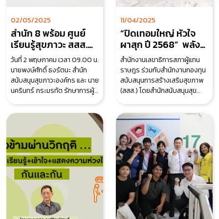
02/05/2025
11/04/2025
สำนัก 8 พร้อม ศูนย์
“ปิดเทอมใหญ่ หัวใจ
เรียนรู้สุขภาวะ สสส.
ผาสุก ปี 2568” พลัง
เข้าพบปลัดก.แรงงาน
ความสุขใต้ครอบครัว
วันที่ 2 พฤษภาคม เวลา 09.00 น.
สำนักงานเลขาธิการสภาผู้แทน
หารือความร่วมมือ
รัฐสภา
นายพงษ์ศักดิ์ ธงรัตนะ สำนัก
ราษฎร ร่วมกับสำนักงานกองทุน
สร้าง “องค์กรสุขภาวะ”
สนับสนุนสุขภาวะองค์กร และ นาย
สนับสนุนการสร้างเสริมสุขภาพ
ยกระดับคุณภาพชีวิต
นครินทร์ ภระมรทัต รักษาการผู้
(สสส.) โดยสำนักสนับสนุนสุข
แรงงานยุคใหม่!!!
อำนวยการศูนย์เรียนรู้สุขภาวะ ได้
ภาวะองค์กร (สำนัก 8) เดินหน้า
เข
จัดกิจกรรม “ปิ