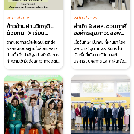
30/03/2025
24/03/2025
ก้าวข้ามผ่านวิกฤติ …
สำนัก 8 สสส. ชวนภาคี
ด้วยกัน -> เรียน
องค์กรสุขภาวะ ลงพื้น
รู้+เข้าใจ+แสดงความ
ที่ดูงานจัดการโรคเบา
จากเหตุการณ์แผ่นดินไหวที่ส่ง
เมื่อวันที่ 24 มีนาคม ที่ผ่านมา โรง
ห่วงใย กันและกัน
หวานครบวงจร-
ผลกระทบต่อผู้คนในสังคมหลาย
พยาบาลวิมุต-เทพธารินทร์ ได้
รพ.วิมุต-เทพธารินทร์
ท่านนั้น สิ่งสำคัญอย่างยิ่งคือการ
เปิดพื้นที่ให้ความรู้กับทางผู้
ทำความเข้าใจถึงสภาวะทางจิตใจ
บริหาร , บุคลากร และภาคีเครือ
และสังคมของผู้ที่ได้รับผลกระทบ
ข่ายของสำนักสนับสนุนสุขภาวะ
ควบค
อง