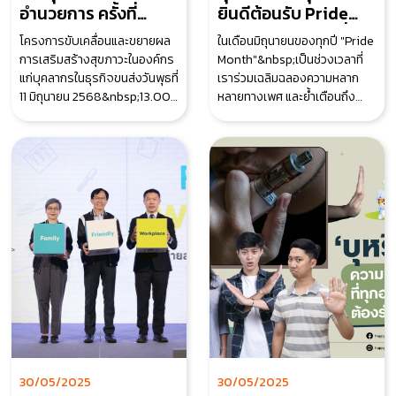
อำนวยการ ครั้งที่
ยินดีต้อนรับ Pride
2/2568
Month ด้วยหัวใจที่เปิด
โครงการขับเคลื่อนและขยายผล
ในเดือนมิถุนายนของทุกปี "Pride
กว้าง และที่ทำงานที่
การเสริมสร้างสุขภาวะในองค์กร
Month"&nbsp;เป็นช่วงเวลาที่
ห่วงใยสุขภาพกายใจ
แก่บุคลากรในธุรกิจขนส่งวันพุธที่
เราร่วมเฉลิมฉลองความหลาก
ของทุกคน
11 มิถุนายน 2568&nbsp;13.00
หลายทางเพศ และย้ำเตือนถึง
- 16.00 น.ไฮไลท์ภายในงาน✅
คุณค่าของความเท่าเทียมและ
กิจกรรมอบ
ศักดิ์ศรีความเป็นม
30/05/2025
30/05/2025