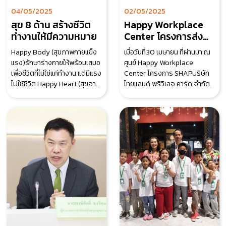
04/05/2025
02/05/2025
สุข 8 ด้าน สร้างชีวิต
Happy Workplace
ทำงานให้มีความหมาย
Center โครงการส่ง
เสริมสุขภาวะองค์กรใน
Happy Body (สุขภาพกายแข็ง
เมื่อวันที่30 เมษายน ที่ผ่านมา ณ
วิสาหกิจขนาดกลาง
แรง)รักษาร่างกายให้พร้อมเสมอ
ศูนย์ Happy Workplace
และขนาดย่อ
เพื่อชีวิตที่ไม่ใช่แค่ทำงาน แต่มีแรง
Center โครงการ SHAPบริษัท
ไปใช้ชีวิต Happy Heart (สุขจาก
ไทยแลนด์ พริวิเลจ คาร์ด จำกัด
ข้างใน)ค้นหาความสุขจากคุณค่า
มาเยื่อมชม ศึกษาดูงาน Happy
Workplace C