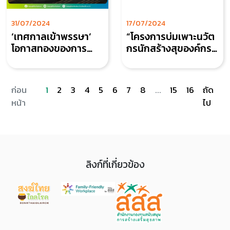
31/07/2024
17/07/2024
‘เทศกาลเข้าพรรษา’
“โครงการบ่มเพาะนวัต
โอกาสทองของการ
กรนักสร้างสุของค์กร”
ดูแล ‘สุขภาพกาย-ใจ’
(Happy Workplace
เพื่อสังคมที่ยั่งยืนในทุก
Innovation
มิติ
Incubation)
ก่อน
1
2
3
4
5
6
7
8
...
15
16
ถัด
หน้า
ไป
ลิงก์ที่เกี่ยวข้อง