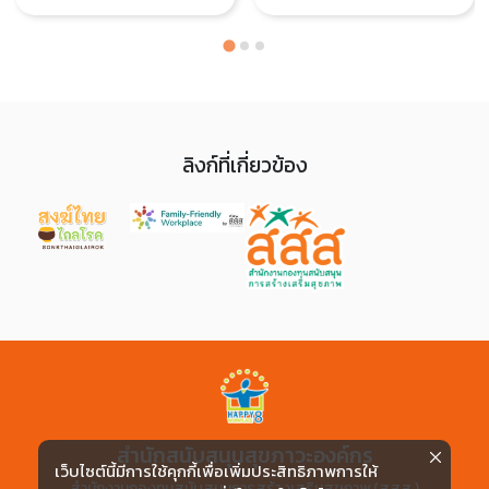
ภาวะที่ดีให้แก่องค์กร ในเดือน
Pride Month พงษ์ศักดิ์ ธงรัตนะ
ผู้อำนวยการสำนักสนับสนุนสุข
ภาวะองค์กร (สำนัก 8)
ลิงก์ที่เกี่ยวข้อง
สำนักสนับสนุนสุขภาวะองค์กร
เว็บไซต์นี้มีการใช้คุกกี้เพื่อเพิ่มประสิทธิภาพการให้
สำนักงานกองทุนสนับสนุนการสร้างเสริมสุขภาพ (สสส.)