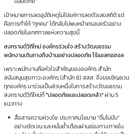
ปลอดภัย”
เป้าหมายการลดอุบัติเหตุไม่ใช่แค่การลดตัวเลขสถิติ แต่
คือการทำให้ "ทุกคน" ได้กลับไปพบหน้าครอบครัวอย่าง
ปลอดภัยในเทศกาลแห่งความสุขนี้
สงกรานต์วิถีใหม่ องค์กรร่วมใจ สร้างวัฒนธรรม
พนักงานเดินทางถึงบ้านอย่างปลอดภัย ไร้แอลกอฮอล
เพราะพนักงานคือหัวใจสำคัญขององค์กร สำนัก
สนับสนุนสุขภาวะองค์กร (สำนัก 8) สสส. จึงขอเชิญชวน
ทุกองค์กร มาร่วมเป็นส่วนหนึ่งในการสร้างวัฒนธรรม
สงกรานต์วิถีใหม่ที่
"ปลอดภัยและปลอดเหล้า"
ผ่าน 5
แนวทาง
สื่อสารความห่วงใย: ประกาศนโยบาย "ดื่มไม่ขับ"
อย่างชัดเจน และหมั่นย้ำเตือนผ่านช่องทางภายใน