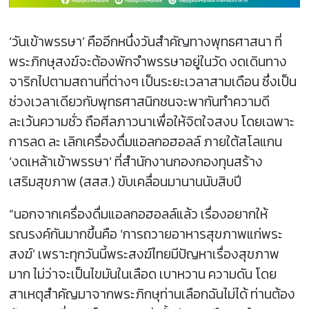
‘วันเข้าพรรษา’ คืออีกหนึ่งวันสำคัญทางพุทธศาสนา ที่
พระภิกษุสงฆ์จะต้องพักจำพรรษาอยู่ในวัด งดเดินทาง
จาริกไปตามสถานที่ต่างๆ เป็นระยะเวลาสามเดือน ซึ่งเป็น
ช่วงเวลาเดียวกับพุทธศาสนิกชนจะพากันทำความดี
ละเว้นความชั่ว ถือศีลภาวนาเพื่อให้จิตใจสงบ โดยเฉพาะ
การลด ละ เลิกเครื่องดื่มแอลกอฮอลล์ ภายใต้สโลแกน
‘งดเหล้าเข้าพรรษา’ ที่สำนักงานกองกองทุนสร้าง
เสริมสุขภาพ (สสส.) ขับเคลื่อนมานานนับสิบปี
“นอกจากเครื่องดื่มแอลกอฮอลล์แล้ว เรื่องอยากให้
รณรงค์กันมากขึ้นคือ ‘การถวายอาหารสุขภาพแก่พระ
สงฆ์’ เพราะทุกวันนี้พระสงฆ์ไทยมีปัญหาเรื่องสุขภาพ
มาก ไม่ว่าจะเป็นไขมันในเลือด เบาหวาน ความดัน โดย
สาเหตุสำคัญมาจากพระภิกษุท่านเลือกฉันไม่ได้ ท่านต้อง