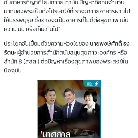
ฉันอาหารที่ญาติโยมถวายเท่านั้น ปัญหาคือคนจำนวน
มากมองพระเป็นดั่งไปรษณีย์ที่เราจะถวายอาหารผ่านไป
ให้บรรพบุรุษ ซึ่งอาจจะเป็นอาหารที่ไม่ดีต่อสุขภาพ เช่น
หวาน มัน หรือเค็มเกินไป”
ประโยคอันเปี่ยมด้วยความห่วงใยของ
นายพงษ์ศักดิ์ ธง
รัตนะ
ผู้อำนวยการสำนักสนับสนุนสุขภาวะองค์กร หรือ
สำนัก 8 (สสส.) ต่อปัญหาเรื่องสุขภาพของพระสงฆ์ใน
ปัจจุบัน