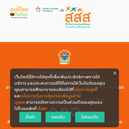
สำนักสนับสนุนสุขภาวะองค์กร
เว็บไซต์นี้มีการใช้คุกกี้เพื่อเพิ่มประสิทธิภาพการให้
สำนักงานกองทุนสนับสนุนการสร้างเสริมสุขภาพ (สสส.)
บริการ และประสบการณ์ที่ดีในการใช้เว็บไซต์ของคุณ
อาคารศูนย์เรียนรู้สุขภาวะ เลขที่ 99/8 ซอยงามดูพลี แขวงทุ่งมหาเมฆ เขต
คุณสามารถศึกษารายละเอียดได้ที่
นโยบายคุกกี้
สาทร กรุงเทพฯ 10120
และ
นโยบายในการคุ้มครองข้อมูลส่วน
โทรศัพท์: 02-343-1500 โทรสาร 02-343-1551
บุคคล
สามารถจัดการความเป็นส่วนตัวของคุณเอง
ได้โดยคลิกที่
ตั้งค่า
ตั้งค่า
ยอมรับ
ไม่ยอมรับ
สำนักสนับสนุนสุขภาวะองค์กร | © 2021 - 2026 , All rights reserved