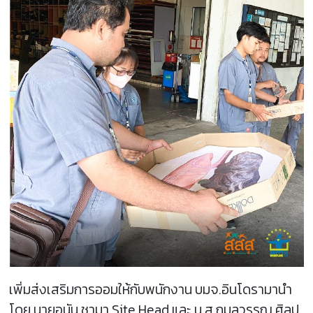
เพิ่มส่งเสริมการออมให้กับพนักงาน บมจ.อินโดรามานำ
โดย นายอนัน ชามา Site Head และ น.ส.กมลวรรณ ศิลป