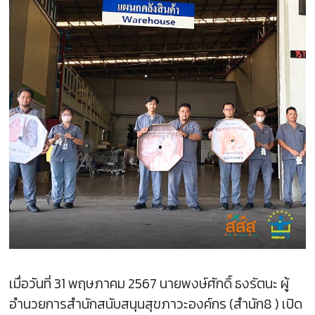
เมื่อวันที่ 31 พฤษภาคม 2567 นายพงษ์ศักดิ์ ธงรัตนะ ผู้
อำนวยการสำนักสนับสนุนสุขภาวะองค์กร (สำนัก8 ) เปิด