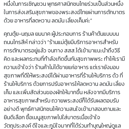
หนึ่งในการเชิญชวน พุทธศาสนิกชนไทยร่วมเป็นส่วนหนึ่ง
ในการส่งเสริมสุขภาพของพระสงฆ์ไทยผ่านการตักบาตร
ด้วย อาหารที่ลดหวาน ลดมัน เลี่ยงเค็มค่ะ”
คุณตุ้ย-นฤมล ยมนาค ผู้ประกอบการ ร้านค้าต้นแบบบน
ถนนไกรสีห์ กล่าวว่า “ร้านแม่ตุ้ยมีบริการอาหารสำหรับ
การตักบาตรอยู่แล้ว จนทาง สสส.ได้เข้ามาแนะนำถึงวิธี
คิด และผลกระทบที่กำลังเกิดขึ้นกับสุขภาพพระ ทำให้เรามี
ความเข้าใจว่า ร้านค้าไม่ได้ขายแค่อาหาร แต่เรายังมอบ
สุขภาพที่ดีให้พระสงฆ์ได้ผ่านอาหารที่ร้านให้บริการ ด้ว ที่
ร้านให้บริการ ด้วยการปรับอาหารให้ลดหวาน ลดมัน เลี่ยง
เค็ม และเพิ่มสัดส่วนของผักให้มากขึ้น หลังจากมีบริการ
อาหารสุขภาพสำหรับ ถวายพระสงฆ์ก็ได้รับผลตอบรับ
อย่างดี พุทธ์ศาสนิกชนให้ความสนใจเข้ามาสอบถามและ
ยินดีเลือก ซื้อเมนูสุขภาพไปใส่บาตรเมื่อเข้าใจ
วัตถุประสงค์ ดีใจและภูมิใจมากที่ได้ร่วมทำบุญใหญ่ดูแล