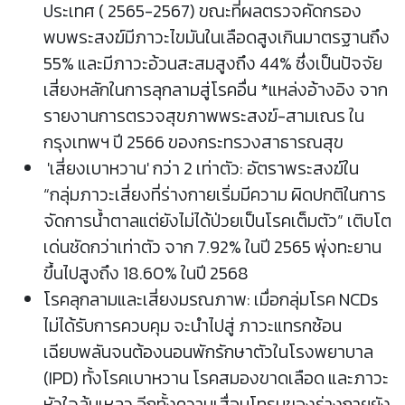
ประเทศ ( 2565-2567) ขณะที่ผลตรวจคัดกรอง
พบพระสงฆ์มีภาวะไขมันในเลือดสูงเกินมาตรฐานถึง
55% และมีภาวะอ้วนสะสมสูงถึง 44% ซึ่งเป็นปัจจัย
เสี่ยงหลักในการลุกลามสู่โรคอื่น *แหล่งอ้างอิง จาก
รายงานการตรวจสุขภาพพระสงฆ์-สามเณร ใน
กรุงเทพฯ ปี 2566 ของกระทรวงสาธารณสุข
'เสี่ยงเบาหวาน' กว่า 2 เท่าตัว: อัตราพระสงฆ์ใน
“กลุ่มภาวะเสี่ยงที่ร่างกายเริ่มมีความ ผิดปกติในการ
จัดการน้ำตาลแต่ยังไม่ได้ป่วยเป็นโรคเต็มตัว” เติบโต
เด่นชัดกว่าเท่าตัว จาก 7.92% ในปี 2565 พุ่งทะยาน
ขึ้นไปสูงถึง 18.60% ในปี 2568
โรคลุกลามและเสี่ยงมรณภาพ: เมื่อกลุ่มโรค NCDs
ไม่ได้รับการควบคุม จะนำไปสู่ ภาวะแทรกซ้อน
เฉียบพลันจนต้องนอนพักรักษาตัวในโรงพยาบาล
(IPD) ทั้งโรคเบาหวาน โรคสมองขาดเลือด และภาวะ
หัวใจล้มเหลว อีกทั้งความเสื่อมโทรมของร่างกายยัง