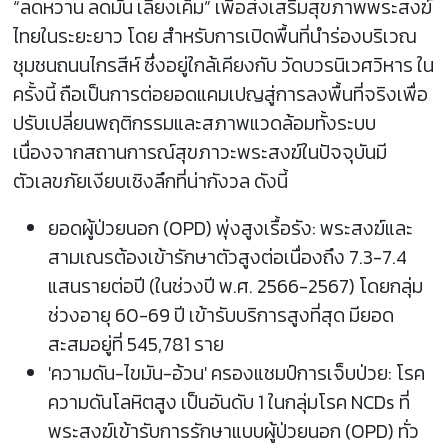
“ลดหวาน ลดมัน เลี่ยงเค็ม” เพื่อส่งเสริมสุขภาพพระสงฆ์
ไทยในระยะยาว โดย สำหรับการเปิดพื้นที่นำร่องบริเวณ
ชุมชนถนนไกรสีห์ ซึ่งอยู่ใกล้เคียงกับ วัดบวรนิเวศวิหาร ใน
ครั้งนี้ ถือเป็นการต่อยอดแคมเปญสู่การลงพื้นที่จริงเพื่อ
ปรับเปลี่ยนพฤติกรรมและสภาพแวดล้อมทั้งระบบ
เนื่องจากสถานการณ์สุขภาวะพระสงฆ์ในปัจจุบันมี
ตัวเลขภัยเงียบเชิงลึกที่น่ากังวล ดังนี้
ยอดผู้ป่วยนอก (OPD) พุ่งสูงเรื้อรัง: พระสงฆ์และ
สามเณรต้องเข้ารักษาตัวสูงต่อเนื่องถึง 7.3-7.4
แสนรายต่อปี (ในช่วงปี พ.ศ. 2566-2567) โดยกลุ่ม
ช่วงอายุ 60-69 ปี เข้ารับบริการสูงที่สุด มียอด
สะสมอยู่ที่ 545,781 ราย
'ความดัน-ไขมัน-อ้วน' ครองแชมป์การเจ็บป่วย: โรค
ความดันโลหิตสูง เป็นอันดับ 1 ในกลุ่มโรค NCDs ที่
พระสงฆ์เข้ารับการรักษาแบบผู้ป่วยนอก (OPD) ทั่ว