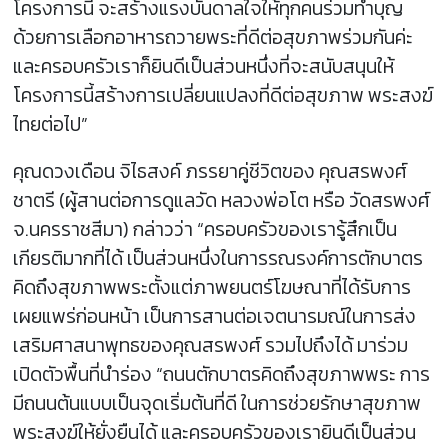
โครงการนี้ จะสร้างแรงบันดาลใจให้ทุกคนร่วมทำบุญ
ด้วยการเลือกอาหารถวายพระที่ดีต่อสุขภาพร่วมกันค่ะ
และครอบครัวเราก็ยินดีเป็นส่วนหนึ่งที่จะสนับสนุนให้
โครงการนี้สร้างการเปลี่ยนแปลงที่ดีต่อสุขภาพ พระสงฆ์
ไทยต่อไป”
คุณดวงเดือน จิไธสงค์ ภรรยาคู่ชีวิตของ คุณสรพงศ์
ชาตรี (ผู้สานต่อการดูแลวัด หลวงพ่อโต หรือ วัดสรพงศ์
จ.นครราชสีมา) กล่าวว่า “ครอบครัวของเรารู้สึกเป็น
เกียรติมากที่ได้ เป็นส่วนหนึ่งในการรณรงค์การตักบาตร
คิดถึงสุขภาพพระตั้งแต่ภาพยนตร์โฆษณาที่ได้รับการ
เผยแพร่ก่อนหน้า เป็นการสานต่อเจตนารมณ์ในการส่ง
เสริมศาสนาพุทธของคุณสรพงศ์ รวมไปถึงได้ มาร่วม
เปิดตัวพื้นที่นำร่อง “ถนนตักบาตรคิดถึงสุขภาพพระ การ
มีถนนต้นแบบเป็นจุดเริ่มต้นที่ดี ในการช่วยรักษาสุขภาพ
พระสงฆ์ให้ยั่งยืนได้ และครอบครัวของเรายินดีเป็นส่วน