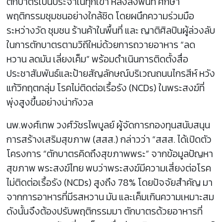
ตักบาตรเป็นประจำในทุกเข้า หลังลงพื้นที่ ศึกษา
พฤติกรรมชุมชนอย่างใกล้ชิด โดยผนึกความร่วมมือ
ระหว่างวัด ชุมชน ร้านค้าในพื้นที่ และ ญาติศิลปินผู้ล่วงลับ
ในการตักบาตรตามวิถีใหม่ด้วยการถวายอาหาร “ลด
หวาน ลดมัน เลี่ยงเค็ม” พร้อมดำเนินการติดตั้งสื่อ
ประชาสัมพันธ์และป้ายสัญลักษณ์บริเวณถนนไกรสีห์ หวัง
แก้วิกฤตกลุ่ม โรคไม่ติดต่อเรื้อรัง (NCDs) ในพระสงฆ์ที่
พุ่งสูงขึ้นอย่างน่ากังวล
นพ.พงศ์เทพ วงศ์วัชรไพบูลย์ ผู้จัดการกองทุนสนับสนุน
การสร้างเสริมสุขภาพ (สสส.) กล่าวว่า “สสส. ได้เปิดตัว
โครงการ “ตักบาตรคิดถึงสุขภาพพระ” จากข้อมูลปัญหา
สุขภาพ พระสงฆ์ไทย พบว่าพระสงฆ์มีความเสี่ยงต่อโรค
ไม่ติดต่อเรื้อรัง (NCDs) สูงถึง 78% โดยปัจจัยสำคัญ มา
จากการอาหารที่มีรสหวาน มัน และเค็มเกินความเหมาะสม
ดังนั้นจึงต้องปรับพฤติกรรมมา ตักบาตรด้วยอาหารที่