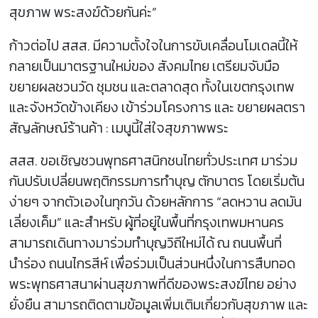
สุขภาพ พระสงฆ์ด้วยกันค่ะ”
ก้าวต่อไป สสส. มีความตั้งใจในการขับเคลื่อนโมเดลนี้ให้
กลายเป็นมาตรฐานใหม่ของ สังคมไทย เตรียมจับมือ
ขยายผลชวนวัด ชุมชน และตลาดสุด ทั้งในเขตกรุงเทพ
และจังหวัดข้างเคียง เข้าร่วมโครงการ และ ขยายผลตรา
สัญลักษณ์ร้านค้า : เมนูนี้ใส่ใจสุขภาพพระ
สสส. ขอเชิญชวนพุทธศาสนิกชนไทยทั่วประเทศ มาร่วม
กันปรับเปลี่ยนพฤติกรรมการทำบุญ ตักบาตร โดยเริ่มต้น
ง่ายๆ จากตัวเองในทุกวัน ด้วยหลักการ “ลดหวาน ลดมัน
เลี่ยงเค็ม” และสำหรับ ผู้ที่อยู่ในพื้นที่กรุงเทพมหานคร
สามารถเดินทางมาร่วมทำบุญวิถีใหม่ได้ ณ ถนนพื้นที่
นำร่อง ถนนไกรสีห์ เพื่อร่วมเป็นส่วนหนึ่งในการสืบทอด
พระพุทธศาสนาผ่านสุขภาพที่ดีของพระสงฆ์ไทย อย่าง
ยั่งยืน สามารถติดตามข้อมูลเพิ่มเติมเกี่ยวกับสุขภาพ และ