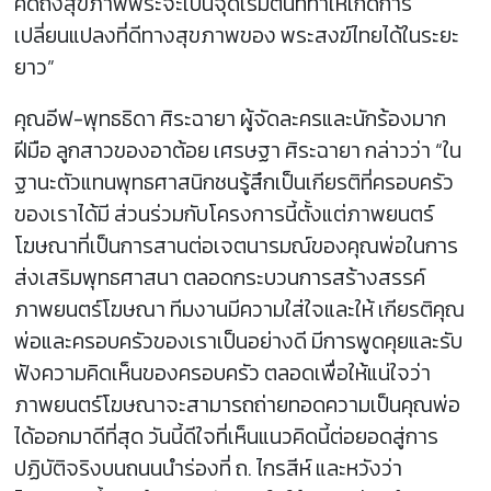
คิดถึงสุขภาพพระจะเป็นจุดเริ่มต้นที่ทำให้เกิดการ
เปลี่ยนแปลงที่ดีทางสุขภาพของ พระสงฆ์ไทยได้ในระยะ
ยาว”
คุณอีฟ-พุทธธิดา ศิระฉายา ผู้จัดละครและนักร้องมาก
ฝีมือ ลูกสาวของอาต้อย เศรษฐา ศิระฉายา กล่าวว่า “ใน
ฐานะตัวแทนพุทธศาสนิกชนรู้สึกเป็นเกียรติที่ครอบครัว
ของเราได้มี ส่วนร่วมกับโครงการนี้ตั้งแต่ภาพยนตร์
โฆษณาที่เป็นการสานต่อเจตนารมณ์ของคุณพ่อในการ
ส่งเสริมพุทธศาสนา ตลอดกระบวนการสร้างสรรค์
ภาพยนตร์โฆษณา ทีมงานมีความใส่ใจและให้ เกียรติคุณ
พ่อและครอบครัวของเราเป็นอย่างดี มีการพูดคุยและรับ
ฟังความคิดเห็นของครอบครัว ตลอดเพื่อให้แน่ใจว่า
ภาพยนตร์โฆษณาจะสามารถถ่ายทอดความเป็นคุณพ่อ
ได้ออกมาดีที่สุด วันนี้ดีใจที่เห็นแนวคิดนี้ต่อยอดสู่การ
ปฏิบัติจริงบนถนนนำร่องที่ ถ. ไกรสีห์ และหวังว่า