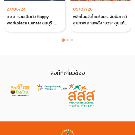
27/06/24
09/07/26
สสส. ร่วมเปิดตัว Happy
พลิกโฉมวัดไทย! มมร. จับมือภาคี
Workplace Center ชลบุรี :
สุขภาพ สานพลัง “บวร” ลุยแก้
หนุน ทำงานกับภาคีเครือข่าย มุ่ง
ปมพระสงฆ์ป่วย NCDs หนุน
เปิดประตูสู่องค์กรแห่งความสุข
โมเดลต้นแบบ “โรงเรียนเบาหวาน
พื้นที่ภาคตะวันออก
คณาราม” ทั่วไทย
ลิงก์ที่เกี่ยวข้อง