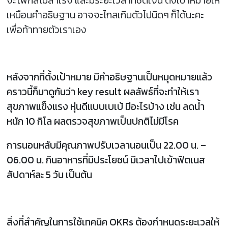
จะโฟกัสไม่สำเร็จ และมีระยะเวลาที่ชัดเจน ตั้งเป้าหมายให้
เหมือนคำอธิษฐาน อาจจะไกลเกินตัวไปนิดๆ ก็ได้นะคะ
เพื่อท้าทายตัวเราเอง
หลังจากที่ตั้งเป้าหมาย มีคำอธิษฐานเป็นหมุดหมายแล้ว
คราวนี้ก็มาดูกันว่า key result ผลลัพธ์ที่จะทำให้เรา
สุขภาพแข็งแรง หุ่นดีแบบเบเบ้ มีอะไรบ้าง เช่น ลดน้ำ
หนัก 10 กิโล ผลตรวจสุขภาพเป็นปกติไม่มีโรค
การนอนหลับมีคุณภาพปรับเวลานอนเป็น 22.00 น. –
06.00 น. กินอาหารที่มีประโยชน์ มีเวลาไปเข้าฟิตเนส
สัปดาห์ละ 5 วัน เป็นต้น
สิ่งที่สำคัญในการใช้เทคนิค OKRs ต้องกำหนดระยะเวลให้