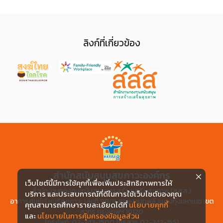
ลิงก์ที่เกี่ยวข้อง
สำนักสนับสนุนสุขภาวะองค์กร
เว็บไซต์นี้มีการใช้คุกกี้เพื่อเพิ่มประสิทธิภาพการให้
สำนักงานกองทุนสนับสนุนการสร้างเสริมสุขภาพ (สสส.)
บริการ และประสบการณ์ที่ดีในการใช้เว็บไซต์ของคุณ
อาคารศูนย์เรียนรู้สุขภาวะ เลขที่ 99/8 ซอยงามดูพลี แขวงทุ่งมหาเมฆ เขต
คุณสามารถศึกษารายละเอียดได้ที่
นโยบายคุกกี้
สาทร กรุงเทพฯ 10120
และ
นโยบายในการคุ้มครองข้อมูลส่วน
โทรศัพท์: 02-343-1500 โทรสาร 02-343-1551