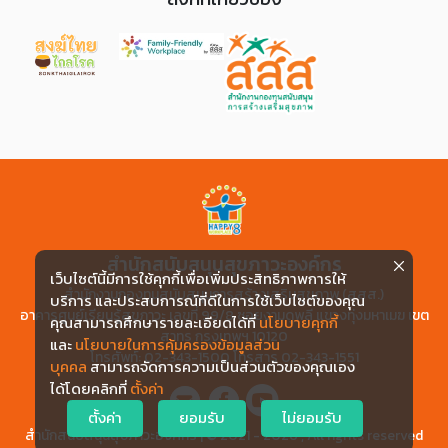
สำนักสนับสนุนสุขภาวะองค์กร
เว็บไซต์นี้มีการใช้คุกกี้เพื่อเพิ่มประสิทธิภาพการให้
สำนักงานกองทุนสนับสนุนการสร้างเสริมสุขภาพ (สสส.)
บริการ และประสบการณ์ที่ดีในการใช้เว็บไซต์ของคุณ
อาคารศูนย์เรียนรู้สุขภาวะ เลขที่ 99/8 ซอยงามดูพลี แขวงทุ่งมหาเมฆ เขต
คุณสามารถศึกษารายละเอียดได้ที่
นโยบายคุกกี้
สาทร กรุงเทพฯ 10120
และ
นโยบายในการคุ้มครองข้อมูลส่วน
โทรศัพท์: 02-343-1500 โทรสาร 02-343-1551
บุคคล
สามารถจัดการความเป็นส่วนตัวของคุณเอง
ได้โดยคลิกที่
ตั้งค่า
ตั้งค่า
ยอมรับ
ไม่ยอมรับ
สำนักสนับสนุนสุขภาวะองค์กร | © 2021 - 2026 , All rights reserved