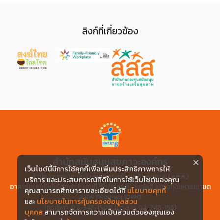
ลิงก์ที่เกี่ยวข้อง
สำนักสนับสนุนสุขภาวะองค์กร
เว็บไซต์นี้มีการใช้คุกกี้เพื่อเพิ่มประสิทธิภาพการให้
สำนักงานกองทุนสนับสนุนการสร้างเสริมสุขภาพ (สสส.)
บริการ และประสบการณ์ที่ดีในการใช้เว็บไซต์ของคุณ
อาคารศูนย์เรียนรู้สุขภาวะ เลขที่ 99/8 ซอยงามดูพลี แขวงทุ่งมหาเมฆ เขต
คุณสามารถศึกษารายละเอียดได้ที่
นโยบายคุกกี้
สาทร กรุงเทพฯ 10120
และ
นโยบายในการคุ้มครองข้อมูลส่วน
โทรศัพท์: 02-343-1500 โทรสาร 02-343-1551
บุคคล
สามารถจัดการความเป็นส่วนตัวของคุณเอง