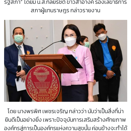
รัฐสภา” โดยมี น.ส.กัลยรัชต์ ขาวสำอางค์ รองเลขาธิการ
สภาผู้แทนราษฎร กล่าวรายงาน
โดย นางพรพิศ เพชรเจริญ กล่าวว่า นับว่าเป็นสิ่งที่น่า
ยินดีเป็นอย่างยิ่ง เพราะปัจจุบันการเสริมสร้างศักยภาพ
องค์กรสู่การเป็นองค์กรแห่งความสุขนั้น ค่อนข้างจะทำได้