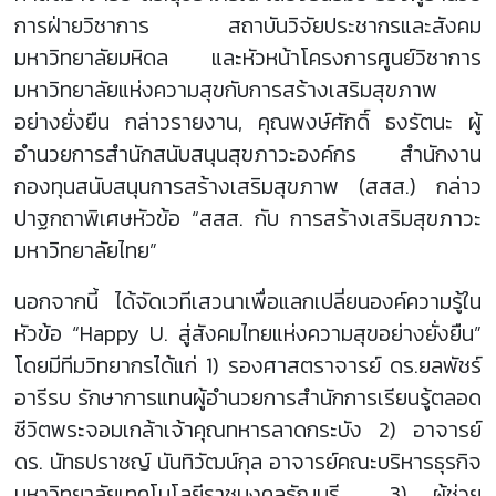
การฝ่ายวิชาการ สถาบันวิจัยประชากรและสังคม
มหาวิทยาลัยมหิดล และหัวหน้าโครงการศูนย์วิชาการ
มหาวิทยาลัยแห่งความสุขกับการสร้างเสริมสุขภาพ
อย่างยั่งยืน กล่าวรายงาน, คุณพงษ์ศักดิ์ ธงรัตนะ ผู้
อำนวยการสำนักสนับสนุนสุขภาวะองค์กร สำนักงาน
กองทุนสนับสนุนการสร้างเสริมสุขภาพ (สสส.) กล่าว
ปาฐกถาพิเศษหัวข้อ “สสส. กับ การสร้างเสริมสุขภาวะ
มหาวิทยาลัยไทย”
นอกจากนี้ ได้จัดเวทีเสวนาเพื่อแลกเปลี่ยนองค์ความรู้ใน
หัวข้อ “Happy U. สู่สังคมไทยแห่งความสุขอย่างยั่งยืน”
โดยมีทีมวิทยากรได้แก่ 1) รองศาสตราจารย์ ดร.ยลพัชร์
อารีรบ รักษาการแทนผู้อำนวยการสำนักการเรียนรู้ตลอด
ชีวิตพระจอมเกล้าเจ้าคุณทหารลาดกระบัง 2) อาจารย์
ดร. นัทธปราชญ์ นันทิวัฒน์กุล อาจารย์คณะบริหารธุรกิจ
มหาวิทยาลัยเทคโนโลยีราชมงคลธัญบุรี 3) ผู้ช่วย