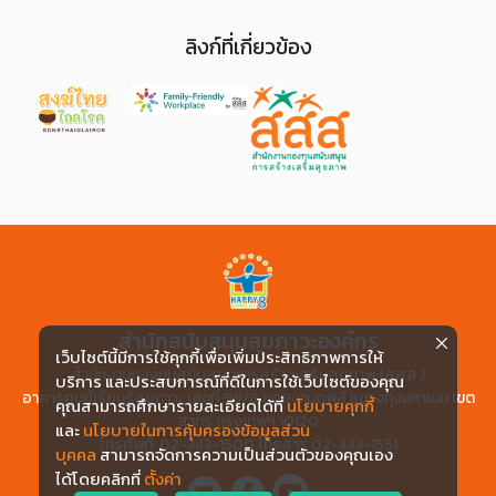
ลิงก์ที่เกี่ยวข้อง
สำนักสนับสนุนสุขภาวะองค์กร
เว็บไซต์นี้มีการใช้คุกกี้เพื่อเพิ่มประสิทธิภาพการให้
สำนักงานกองทุนสนับสนุนการสร้างเสริมสุขภาพ (สสส.)
บริการ และประสบการณ์ที่ดีในการใช้เว็บไซต์ของคุณ
อาคารศูนย์เรียนรู้สุขภาวะ เลขที่ 99/8 ซอยงามดูพลี แขวงทุ่งมหาเมฆ เขต
คุณสามารถศึกษารายละเอียดได้ที่
นโยบายคุกกี้
สาทร กรุงเทพฯ 10120
และ
นโยบายในการคุ้มครองข้อมูลส่วน
โทรศัพท์: 02-343-1500 โทรสาร 02-343-1551
บุคคล
สามารถจัดการความเป็นส่วนตัวของคุณเอง
ได้โดยคลิกที่
ตั้งค่า