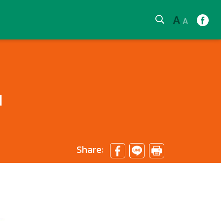
A
A
น
Share: