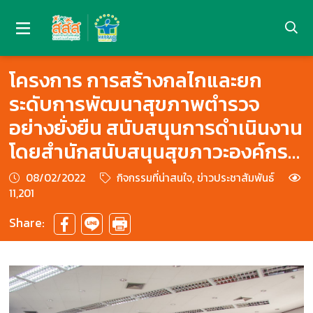
โครงการ การสร้างกลไกและยก
ระดับการพัฒนาสุขภาพตำรวจ
อย่างยั่งยืน สนับสนุนการดำเนินงาน
โดยสำนักสนับสนุนสุขภาวะองค์กร
(สำนัก 8 ) สสส.
08/02/2022
กิจกรรมที่น่าสนใจ, ข่าวประชาสัมพันธ์
11,201
Share: