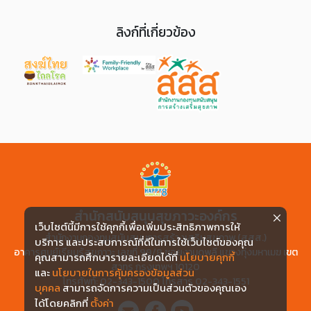
ลิงก์ที่เกี่ยวข้อง
สำนักสนับสนุนสุขภาวะองค์กร
เว็บไซต์นี้มีการใช้คุกกี้เพื่อเพิ่มประสิทธิภาพการให้
สำนักงานกองทุนสนับสนุนการสร้างเสริมสุขภาพ (สสส.)
บริการ และประสบการณ์ที่ดีในการใช้เว็บไซต์ของคุณ
อาคารศูนย์เรียนรู้สุขภาวะ เลขที่ 99/8 ซอยงามดูพลี แขวงทุ่งมหาเมฆ เขต
คุณสามารถศึกษารายละเอียดได้ที่
นโยบายคุกกี้
สาทร กรุงเทพฯ 10120
และ
นโยบายในการคุ้มครองข้อมูลส่วน
โทรศัพท์: 02-343-1500 โทรสาร 02-343-1551
บุคคล
สามารถจัดการความเป็นส่วนตัวของคุณเอง
ได้โดยคลิกที่
ตั้งค่า