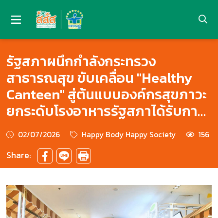
รัฐสภาผนึกกำลังกระทรวง
สาธารณสุข ขับเคลื่อน "Healthy
Canteen" สู่ต้นแบบองค์กรสุขภาวะ
ยกระดับโรงอาหารรัฐสภาได้รับการ
รับรอง "โรงอาหารปลอดภัยใส่ใจ
02/07/2026
Happy Body Happy Society
156
สุขภาพ"
Share: