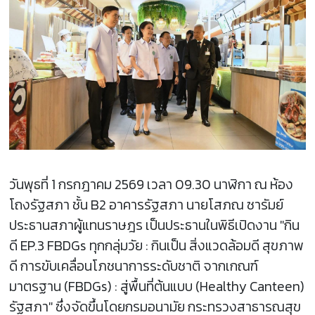
วันพุธที่ 1 กรกฎาคม 2569 เวลา 09.30 นาฬิกา ณ ห้อง
โถงรัฐสภา ชั้น B2 อาคารรัฐสภา นายโสภณ ซารัมย์
ประธานสภาผู้แทนราษฎร เป็นประธานในพิธีเปิดงาน "กิน
ดี EP.3 FBDGs ทุกกลุ่มวัย : กินเป็น สิ่งแวดล้อมดี สุขภาพ
ดี การขับเคลื่อนโภชนาการระดับชาติ จากเกณฑ์
มาตรฐาน (FBDGs) : สู่พื้นที่ต้นแบบ (Healthy Canteen)
รัฐสภา" ซึ่งจัดขึ้นโดยกรมอนามัย กระทรวงสาธารณสุข