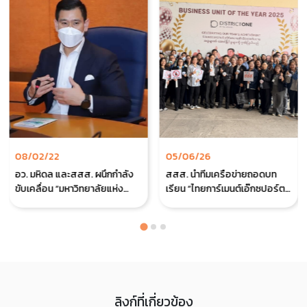
08/02/22
05/06/26
อว. มหิดล และสสส. ผนึกกำลัง
สสส. นำทีมเครือข่ายถอดบท
ขับเคลื่อน “มหาวิทยาลัยแห่ง
เรียน “ไทยการ์เมนต์เอ๊กซปอร์ต”
ความสุข”
ชูความสำคัญ “คน” คือกุญแจสู่
ธุรกิจยั่งยืน
ลิงก์ที่เกี่ยวข้อง