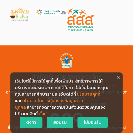
สำนักสนับสนุนสุขภาวะองค์กร
เว็บไซต์นี้มีการใช้คุกกี้เพื่อเพิ่มประสิทธิภาพการให้
สำนักงานกองทุนสนับสนุนการสร้างเสริมสุขภาพ (สสส.)
บริการ และประสบการณ์ที่ดีในการใช้เว็บไซต์ของคุณ
อาคารศูนย์เรียนรู้สุขภาวะ เลขที่ 99/8 ซอยงามดูพลี แขวงทุ่งมหาเมฆ เขต
คุณสามารถศึกษารายละเอียดได้ที่
นโยบายคุกกี้
สาทร กรุงเทพฯ 10120
และ
นโยบายในการคุ้มครองข้อมูลส่วน
โทรศัพท์: 02-343-1500 โทรสาร 02-343-1551
บุคคล
สามารถจัดการความเป็นส่วนตัวของคุณเอง
ได้โดยคลิกที่
ตั้งค่า
ตั้งค่า
ยอมรับ
ไม่ยอมรับ
สำนักสนับสนุนสุขภาวะองค์กร | © 2021 - 2026 , All rights reserved