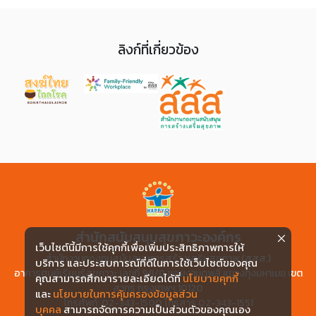
ลิงก์ที่เกี่ยวข้อง
สำนักสนับสนุนสุขภาวะองค์กร
เว็บไซต์นี้มีการใช้คุกกี้เพื่อเพิ่มประสิทธิภาพการให้
สำนักงานกองทุนสนับสนุนการสร้างเสริมสุขภาพ (สสส.)
บริการ และประสบการณ์ที่ดีในการใช้เว็บไซต์ของคุณ
อาคารศูนย์เรียนรู้สุขภาวะ เลขที่ 99/8 ซอยงามดูพลี แขวงทุ่งมหาเมฆ เขต
คุณสามารถศึกษารายละเอียดได้ที่
นโยบายคุกกี้
สาทร กรุงเทพฯ 10120
และ
นโยบายในการคุ้มครองข้อมูลส่วน
โทรศัพท์: 02-343-1500 โทรสาร 02-343-1551
บุคคล
สามารถจัดการความเป็นส่วนตัวของคุณเอง