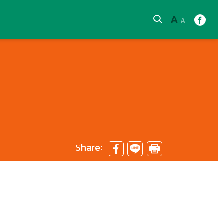
A
A
Share: