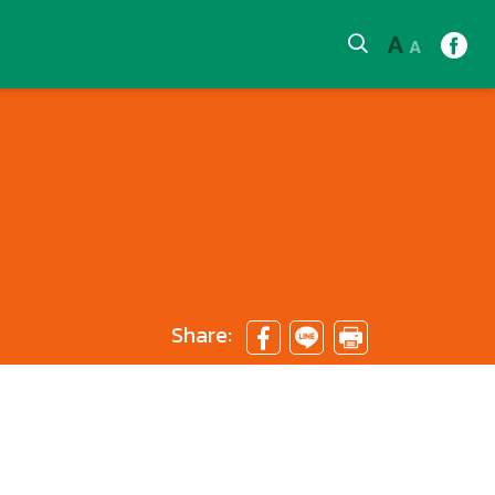
A
A
Share: