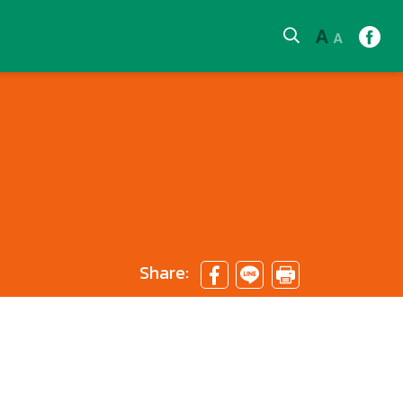
A
A
Share: