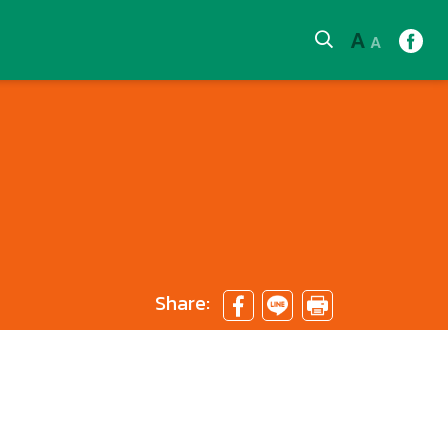
A
A
Share: