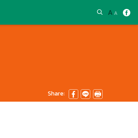
A
A
Share: