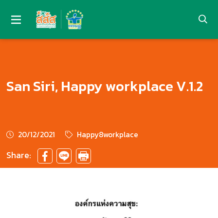
San Siri, Happy workplace V.1.2
20/12/2021
Happy8workplace
Share: