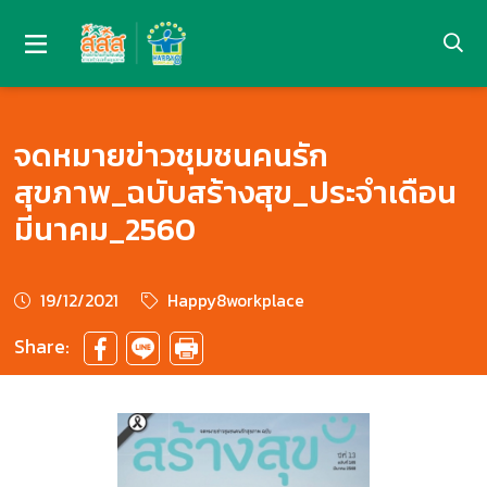
จดหมายข่าวชุมชนคนรัก
สุขภาพ_ฉบับสร้างสุข_ประจำเดือน
มีนาคม_2560
19/12/2021
Happy8workplace
Share: