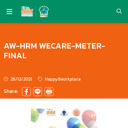
AW-HRM WECARE-METER-
FINAL
26/12/2021
Happy8workplace
Share: