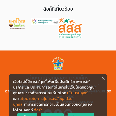
ลิงก์ที่เกี่ยวข้อง
สำนักสนับสนุนสุขภาวะองค์กร
เว็บไซต์นี้มีการใช้คุกกี้เพื่อเพิ่มประสิทธิภาพการให้
สำนักงานกองทุนสนับสนุนการสร้างเสริมสุขภาพ (สสส.)
บริการ และประสบการณ์ที่ดีในการใช้เว็บไซต์ของคุณ
อาคารศูนย์เรียนรู้สุขภาวะ เลขที่ 99/8 ซอยงามดูพลี แขวงทุ่งมหาเมฆ เขต
คุณสามารถศึกษารายละเอียดได้ที่
นโยบายคุกกี้
สาทร กรุงเทพฯ 10120
และ
นโยบายในการคุ้มครองข้อมูลส่วน
โทรศัพท์: 02-343-1500 โทรสาร 02-343-1551
บุคคล
สามารถจัดการความเป็นส่วนตัวของคุณเอง
ได้โดยคลิกที่
ตั้งค่า