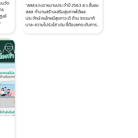
แบบวัด
"สสส.แจงรายงานประจำปี 2563 ส.ว.ชื่นชม
์กร
สสส. ทำงานสร้างเสริมสุขภาพได้ผล
ูนย์
ประจักษ์ คนไทยมีสุขภาวะดี ด้าน 'ธรรมาภิ
ว
บาล-ความโปร่งใส' เด่น ชี้ต้องยกระดับการ
ทำง