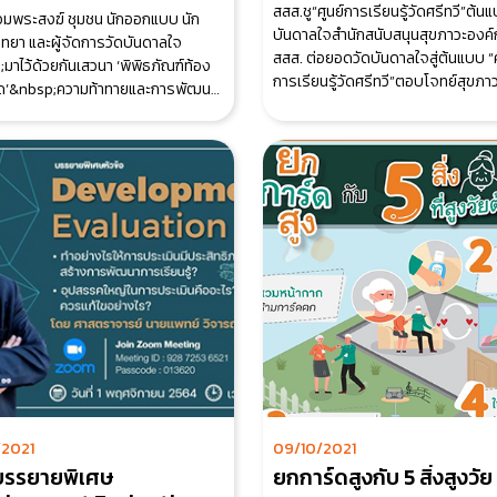
นางานออกแบบ
สสส.ชู“ศูนย์การเรียนรู้วัดศรีทวี”ต้น
่รวมพระสงฆ์ ชุมชน นักออกแบบ นัก
รศการอย่างมีส่วนร่วม
บันดาลใจสำนักสนับสนุนสุขภาวะองค
ิทยา และผู้จัดการวัดบันดาลใจ
สสส. ต่อยอดวัดบันดาลใจสู่ต้นแบบ “ศ
มาไว้ด้วยกันเสวนา ‘พิพิธภัณฑ์ท้อง
การเรียนรู้วัดศรีทวี”ตอบโจทย์สุขภา
วัด’&nbsp;ความท้าทายและการพัฒนา
/2021
09/10/2021
บรรยายพิเศษ
ยกการ์ดสูงกับ 5 สิ่งสูงวัย