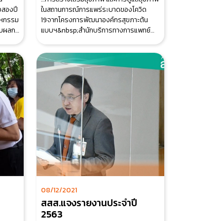
งสองปี
ในสถานการณ์การแพร่ระบาดของโควิด
สาหกรรม
19จากโครงการพัฒนาองค์กรสุขภาะต้น
ับผลก
แบบฯ&nbsp;สำนักบริการทางการแพทย์
ประจำรัฐสภา สำน
08/12/2021
สสส.แจงรายงานประจำปี
2563