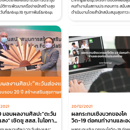
ังหวัดใกล้เคียงเข้าร่วมการประชุม
Living&nbsp;โครงการขับเคลื่อนสุ
ิบัติการพัฒนาเครือข่ายนักสร้างสุข
คนทำงานในสถานประกอบการ สนับส
วันที่&nbsp;18 กุมภาพันธ์&nbsp;
ดำเนินงานโดยสำนักสนับสนุนสุขภาว
(สำนัก&nbsp;8)
/2021
20/12/2021
 มอบผลงานศิลปะ“ตะวัน
ผลกระทบเชิงบวกของโค
แสง” เชิดชู สสส. ในโอกาส
วิด-19 ต่อคนทำงานและอ
อบ 20 ปี
ในประเทศไทย
อบผลงานศิลปะ“ตะวันส่องแสง”
ผลกระทบเชิงบวกของโควิด-19 ต่อค