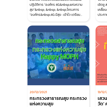
ปฏิบัติการ “องค์กร 4G&nbsp;แห่งความ
เชิดชู
สุข”&nbsp; &nbsp; &nbsp;โครงการ
เคลื่อ
“องค์กร&nbsp;4G มีสุข : เข้าใจ เตรียม
ประกาย
พร้อม และทลายช
สังคม
20/12/2021
13/12/
กระทรวงสาธารณสุข กระทรวง
เสวน
แห่งความสุข
วัด’ ความท้าทายและการ