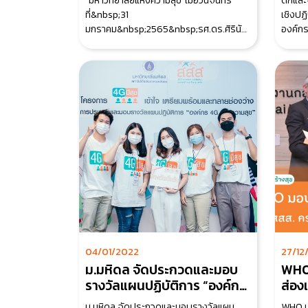
“มหาวิทยาลัยแห่งความสุข”เมื่อวันจันทร์
ตกและจ
ที่&nbsp;31
เชิงปฏ
มกราคม&nbsp;2565&nbsp;รศ.ดร.ศิรินันท์
องค์กร
กิตติสุขสถิต รศ.ดร.จรัมพ
04/01/2022
27/12
ม.มหิดล จัดประกวดและมอบ
WHO
รางวัลแผนปฏิบัติการ “องค์กร
ส่อง
4G แห่งความสุข”
ครบร
ม.มหิดล จัดประกวดและมอบรางวัลแผน
WHO ม