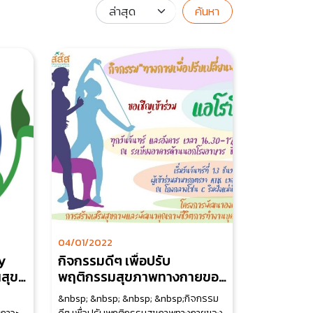
ค้นหา
04/01/2022
y
กิจกรรมดีๆ เพื่อปรับ
นสุข
พฤติกรรมสุขภาพทางกายของ
บุคลากรในวงงานรัฐสภา
&nbsp; &nbsp; &nbsp; &nbsp;กิจกรรม