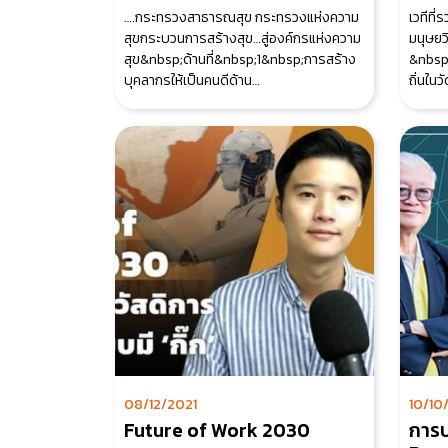
พัฒ
….กระทรวงสาธารณสุข กระทรวงแห่งความ
เวทีที
นิทร
สุขกระบวนการสร้างสุข…สู่องค์กรแห่งความ
มนุษยว
สุข&nbsp;ด้านที่&nbsp;1&nbsp;การสร้าง
&nbsp;
บุคลากรให้เป็นคนดีด้าน
ถิ่นใน
ที่&nbsp;2&nbsp;การ
งา
08/12/2021
10/10
Future of Work 2030
การ