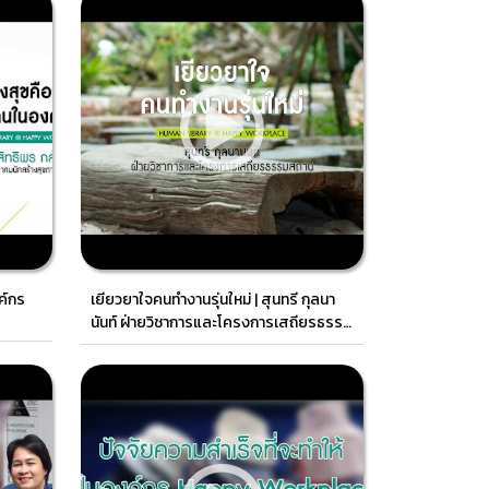
ค์กร
เยียวยาใจคนทำงานรุ่นใหม่ | สุนทรี กุลนา
นันท์ ฝ่ายวิชาการและโครงการเสถียรธรรม
สถาน