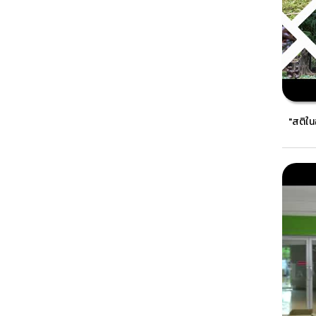
"สติใน