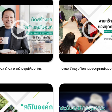
างสร้างสุข สร้างสุขให้องค์กร
งานสร้างสุขคืองานของทุกคนในอง