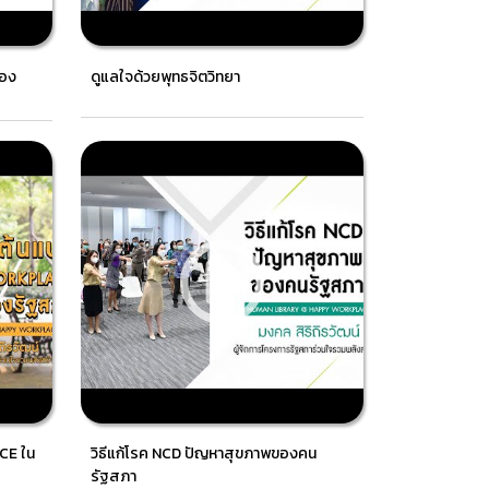
้อง
ดูแลใจด้วยพุทธจิตวิทยา
CE ใน
วิธีแก้โรค NCD ปัญหาสุขภาพของคน
รัฐสภา